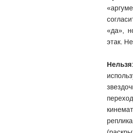
«аргум
согласи
«да», н
этак. Н
Нельзя
испол
звездо
перехо
кинема
реплика
(раскр