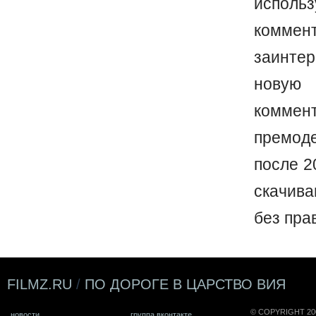
исполь
коммен
заинте
новую 
коммен
премод
после 2
скачив
без пра
FILMZ.RU
/
ПО ДОРОГЕ В ЦАРСТВО ВИЯ
© COPYRIGHT 20
новости
группа вконтакте