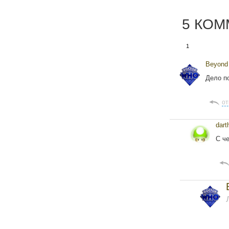
5 КО
1
Beyond 
Дело п
от
dart
С ч