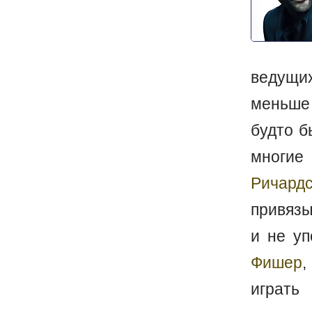
ведущи
меньше
будто б
многие
Ричард
привязы
и не уп
Фишер
играт