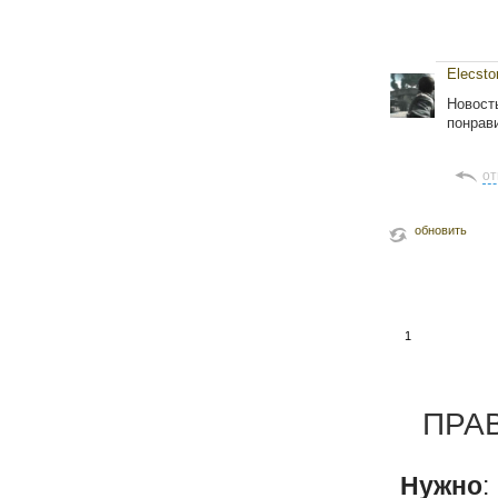
Elecsto
Новост
понрав
от
обновить
1
ПРА
Нужно
: