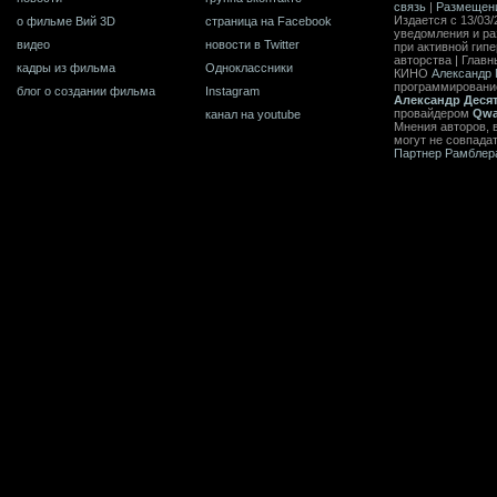
связь
|
Размещен
Издается с 13/03/
о фильме Вий 3D
страница на Facebook
уведомления и ра
видео
новости в Twitter
при активной гип
авторства | Главн
кадры из фильма
Одноклассники
КИНО
Александр 
программирован
блог о создании фильма
Instagram
Александр Деся
провайдером
Qwa
канал на youtube
Мнения авторов, 
могут не совпада
Партнер Рамблер