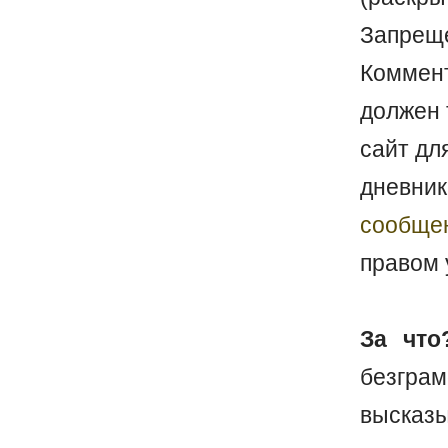
Запреще
Коммен
должен 
сайт дл
дневник
сообще
правом 
За что
безгр
выска