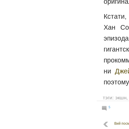
оригина
Кстати,
Хан Со
эпизода
гигантс
прокомм
ни
Дже
поэтому
тэги:
экшн
5
Вий пос