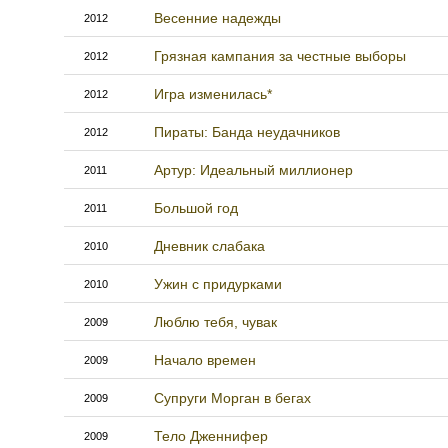
Весенние надежды
2012
Грязная кампания за честные выборы
2012
Игра изменилась*
2012
Пираты: Банда неудачников
2012
Артур: Идеальный миллионер
2011
Большой год
2011
Дневник слабака
2010
Ужин с придурками
2010
Люблю тебя, чувак
2009
Начало времен
2009
Супруги Морган в бегах
2009
Тело Дженнифер
2009