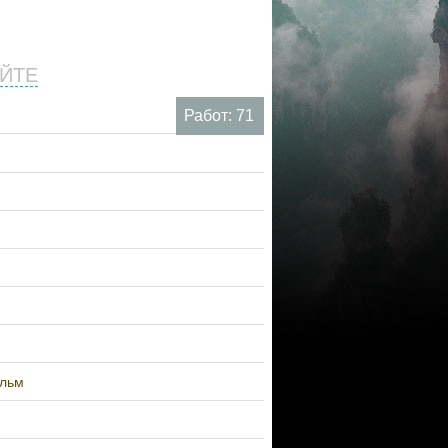
ЙТЕ
Работ: 71
ильм