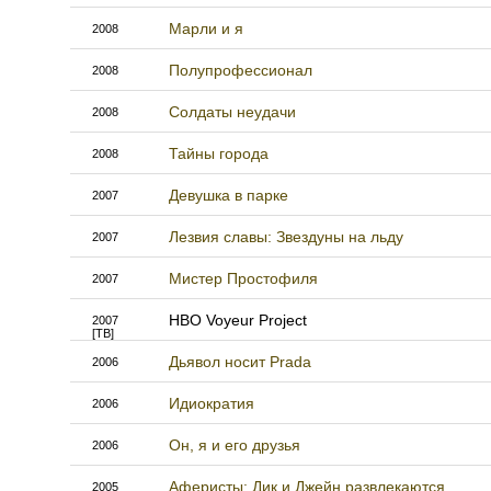
Марли и я
2008
Полупрофессионал
2008
Солдаты неудачи
2008
Тайны города
2008
Девушка в парке
2007
Лезвия славы: Звездуны на льду
2007
Мистер Простофиля
2007
HBO Voyeur Project
2007
[ТВ]
Дьявол носит Prada
2006
Идиократия
2006
Он, я и его друзья
2006
Аферисты: Дик и Джейн развлекаются
2005