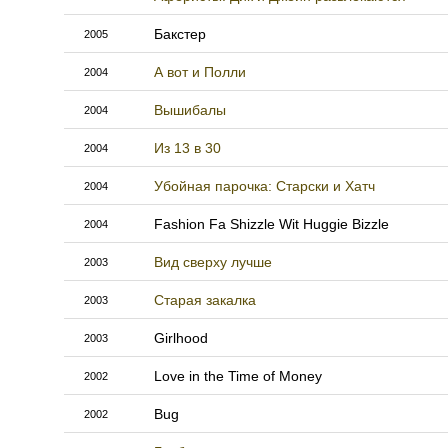
Бакстер
2005
А вот и Полли
2004
Вышибалы
2004
Из 13 в 30
2004
Убойная парочка: Старски и Хатч
2004
Fashion Fa Shizzle Wit Huggie Bizzle
2004
Вид сверху лучше
2003
Старая закалка
2003
Girlhood
2003
Love in the Time of Money
2002
Bug
2002