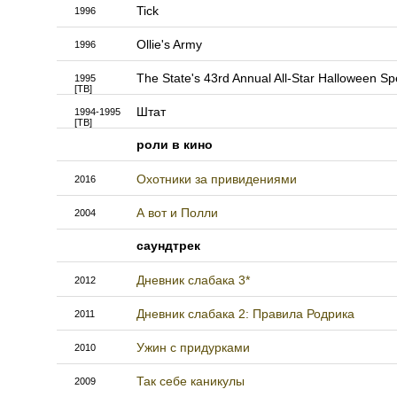
Tick
1996
Ollie's Army
1996
The State's 43rd Annual All-Star Halloween Sp
1995
[ТВ]
Штат
1994-1995
[ТВ]
роли в кино
Охотники за привидениями
2016
А вот и Полли
2004
саундтрек
Дневник слабака 3*
2012
Дневник слабака 2: Правила Родрика
2011
Ужин с придурками
2010
Так себе каникулы
2009