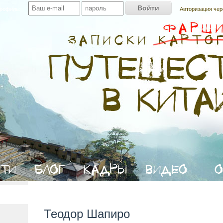
профиль:
Авторизация чер
Теодор Шапиро