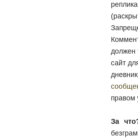
реплика
(раскр
Запреще
Коммен
должен 
сайт дл
дневник
сообще
правом 
За что
безгр