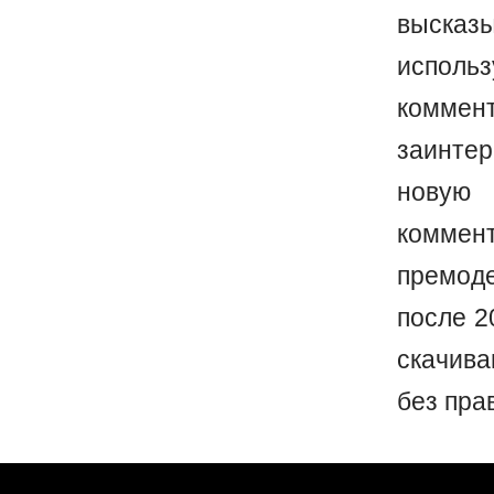
выска
исполь
коммен
заинте
новую 
коммен
премод
после 2
скачив
без пра