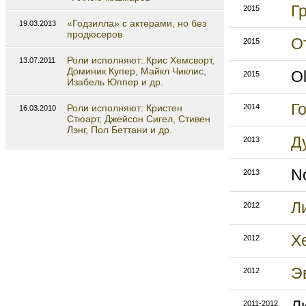
Г
2015
«Годзилла» с актерами, но без
19.03.2013
продюсеров
О
2015
Роли исполняют: Крис Хемсворт,
13.07.2011
Доминик Купер, Майкл Чиклис,
Ol
2015
Изабель Юппер и др.
Г
Роли исполняют: Кристен
2014
16.03.2010
Стюарт, Джейсон Сигел, Стивен
Лэнг, Пол Беттани и др.
Д
2013
N
2013
Л
2012
Х
2012
Э
2012
2011-2012