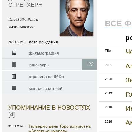
СТРЕТХЕРН
David Strathairn
ВСЕ 
актер, продюсер,
р
дата рождения
26.01.1949
Ч
TBA
фильмография
23
кинокадры
А
2021
страница на IMDb
З
2020
мнения зрителей
Г
2019
УПОМИНАНИЕ В НОВОСТЯХ
И
2018
[4]
А
2016
Гильермо дель Торо вступил на
31.01.2020
«Аллею кошмаров»