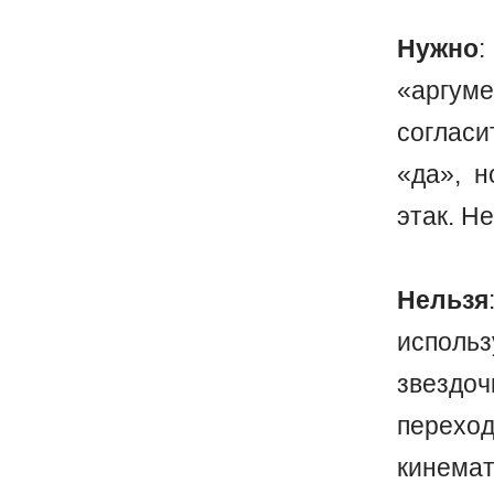
Нужно
:
«аргум
согласи
«да», н
этак. Н
Нельзя
испол
звездо
перехо
кинема