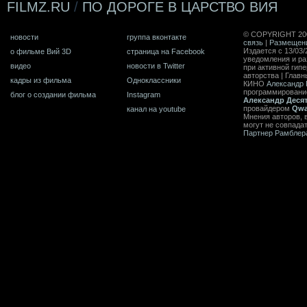
FILMZ.RU
/
ПО ДОРОГЕ В ЦАРСТВО ВИЯ
© COPYRIGHT 20
новости
группа вконтакте
связь
|
Размещен
Издается с 13/03/
о фильме Вий 3D
страница на Facebook
уведомления и ра
видео
новости в Twitter
при активной гип
авторства | Главн
кадры из фильма
Одноклассники
КИНО
Александр 
программирован
блог о создании фильма
Instagram
Александр Деся
провайдером
Qwa
канал на youtube
Мнения авторов, 
могут не совпада
Партнер Рамблер