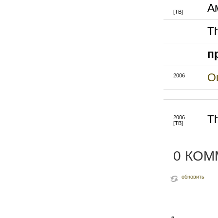
А
[ТВ]
Th
п
О
2006
T
2006
[ТВ]
0 КО
обновить