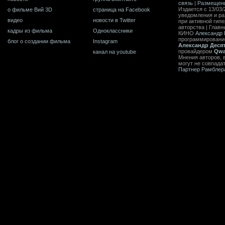
связь
|
Размещен
Издается с 13/03/
о фильме Вий 3D
страница на Facebook
уведомления и ра
видео
новости в Twitter
при активной гип
авторства | Главн
кадры из фильма
Одноклассники
КИНО
Александр 
программирован
блог о создании фильма
Instagram
Александр Деся
провайдером
Qwa
канал на youtube
Мнения авторов, 
могут не совпада
Партнер Рамблер