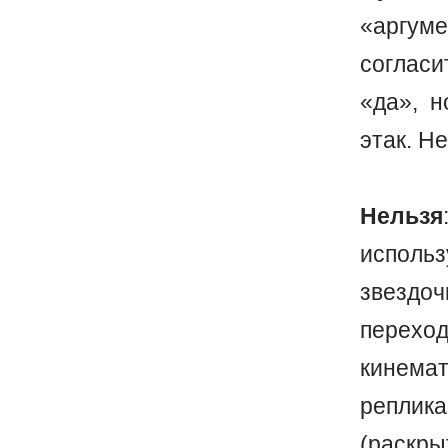
«аргум
согласи
«да», н
этак. Н
Нельзя
испол
звездо
перехо
кинема
реплика
(раскр