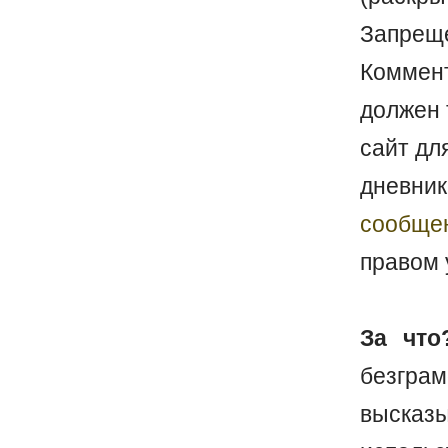
Запреще
Коммен
должен 
сайт дл
дневник
сообще
правом 
За что
безгр
выска