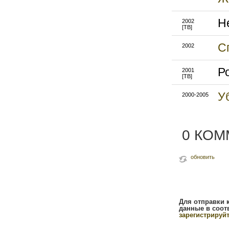
Н
2002
[ТВ]
С
2002
Р
2001
[ТВ]
У
2000-2005
0 КО
обновить
Для отправки 
данные в соот
зарегистрируй