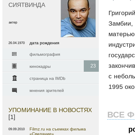
СИЯТВИНДА
Григорий
Замбии,
актер
матерью
дата рождения
26.04.1970
индуст
государ
фильмография
закончив
23
кинокадры
с небол
страница на IMDb
1995 ок
мнения зрителей
УПОМИНАНИЕ В НОВОСТЯХ
ВСЕ 
[1]
р
Filmz.ru на съемках фильма
09.09.2010
«Свидание»