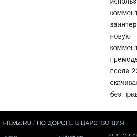
исполь
коммен
заинте
новую 
коммен
премод
после 2
скачив
без пра
FILMZ.RU
/
ПО ДОРОГЕ В ЦАРСТВО ВИЯ
© COPYRIGHT 20
новости
группа вконтакте