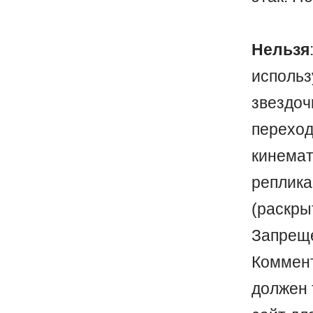
Нельзя
испол
звездо
перехо
кинема
реплика
(раскр
Запреще
Коммен
должен 