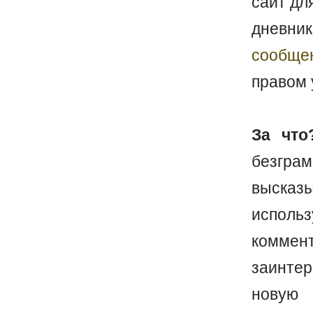
сайт дл
дневник
сообще
правом 
За что
безгр
выска
исполь
коммен
заинте
новую 