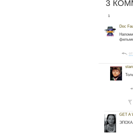
3 КО
1
Doc Fa
Напоми
фильме
от
stan
Тол
GET A 
ЭПОХА