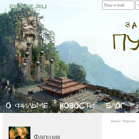
Войти в свой профиль:
блоги
/
Фаршик
Фаршик