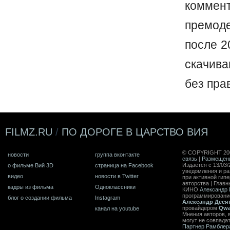
коммен
премод
после 2
скачив
без пра
FILMZ.RU
/
ПО ДОРОГЕ В ЦАРСТВО ВИЯ
© COPYRIGHT 20
новости
группа вконтакте
связь
|
Размещен
Издается с 13/03/
о фильме Вий 3D
страница на Facebook
уведомления и ра
видео
новости в Twitter
при активной гип
авторства | Главн
кадры из фильма
Одноклассники
КИНО
Александр 
программирован
блог о создании фильма
Instagram
Александр Деся
провайдером
Qwa
канал на youtube
Мнения авторов, 
могут не совпада
Партнер Рамблер