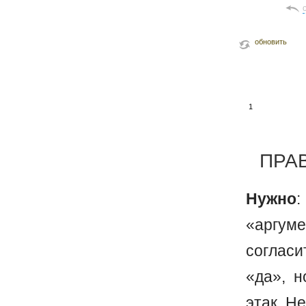
обновить
1
ПРА
Нужно
:
«аргум
согласи
«да», н
этак. Н