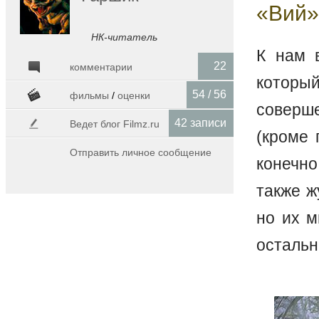
«Вий»
НК-читатель
К нам 
22
комментарии
которы
54 / 56
фильмы
/
оценки
соверш
42 записи
Ведет блог Filmz.ru
(кроме 
Отправить личное сообщение
конечно
также ж
но их м
остальн