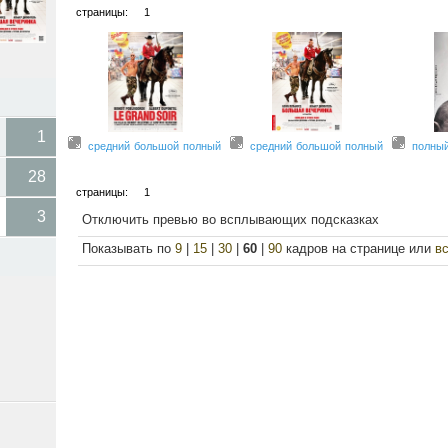
страницы:
1
1
средний
большой
полный
средний
большой
полный
полны
28
страницы:
1
3
Отключить превью во всплывающих подсказках
Показывать по
9
|
15
|
30
|
60
|
90
кадров на странице или
в