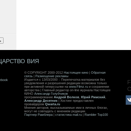
ЦАРСТВО ВИЯ
© COPYRIGHT 2000-2012
Настоящее кино
|
Обратная
связь
|
Размещение рекламы
Издается с 13/03/2000 :: Перепечатка материалов без
ebook
F
уведомления и разрешения редакции возможна только
при активной гиперссылке на
www.Filmz.ru
и сохранении
авторства | Главный редактор on-line журнала Настоящее
КИНО
Александр Голубчиков
программирование
Андрей Волков
,
Юрий Римский
,
Александр Десятник
| Хостинг предоставлен
провайдером
Qwarta.ru
Мнения авторов, высказываемые ими в личных блогах,
могут не совпадать с мнением редакции.
Партнер Рамблера
|
статистика mail.ru
|
Rambler Top100