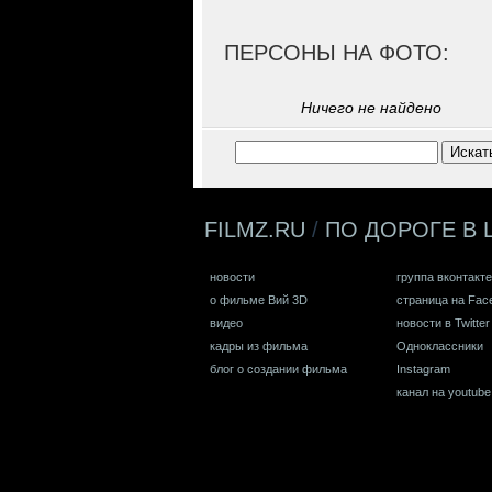
ПЕРСОНЫ НА ФОТО:
Ничего не найдено
FILMZ.RU
/
ПО ДОРОГЕ В 
новости
группа вконтакте
о фильме Вий 3D
страница на Fac
видео
новости в Twitter
кадры из фильма
Одноклассники
блог о создании фильма
Instagram
канал на youtube