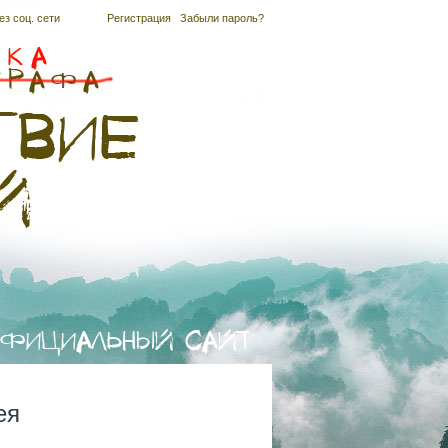
ез соц. сети
Регистрация
|
Забыли пароль?
ея