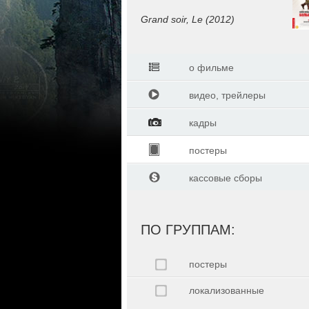
Grand soir, Le (2012)
о фильме
видео, трейлеры
кадры
постеры
кассовые сборы
ПО ГРУППАМ:
постеры
локализованные