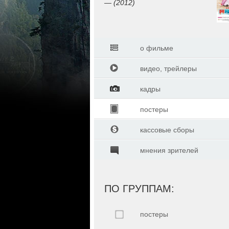
— (2012)
о фильме
видео, трейлеры
кадры
постеры
кассовые сборы
мнения зрителей
ПО ГРУППАМ:
постеры