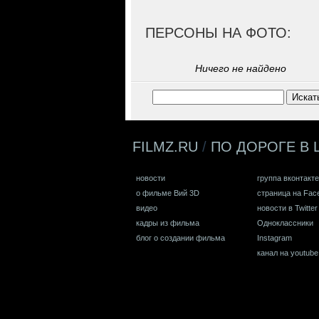
ПЕРСОНЫ НА ФОТО:
Ничего не найдено
FILMZ.RU
/
ПО ДОРОГЕ В 
новости
группа вконтакте
о фильме Вий 3D
страница на Fac
видео
новости в Twitter
кадры из фильма
Одноклассники
блог о создании фильма
Instagram
канал на youtube