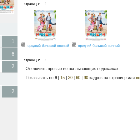
страницы:
1
1
средний
большой
полный
средний
большой
полный
6
страницы:
1
2
Отключить превью во всплывающих подсказках
Показывать по
9
|
15
|
30
|
60
|
90
кадров на странице или
в
2