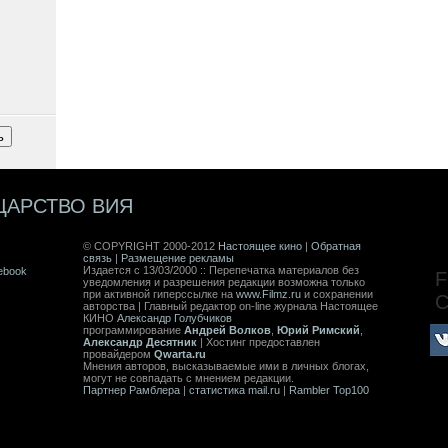
ЦАРСТВО ВИЯ
© COPYRIGHT 2000-2012
Настоящее кино
|
Обратная
связь
|
Размещение рекламы
Издается с 13/03/2000 :: Перепечатка материалов без
ebook
F
уведомления и разрешения редакции возможна только
при активной гиперссылке на
www.Filmz.ru
и сохранении
авторства | Главный редактор on-line журнала Настоящее
КИНО
Александр Голубчиков
программирование
Андрей Волков
,
Юрий Римский
,
Александр Десятник
| Хостинг предоставлен
провайдером
Qwarta.ru
Мнения авторов, высказываемые ими в личных блогах,
могут не совпадать с мнением редакции.
Партнер Рамблера
|
статистика mail.ru
|
Rambler Top100