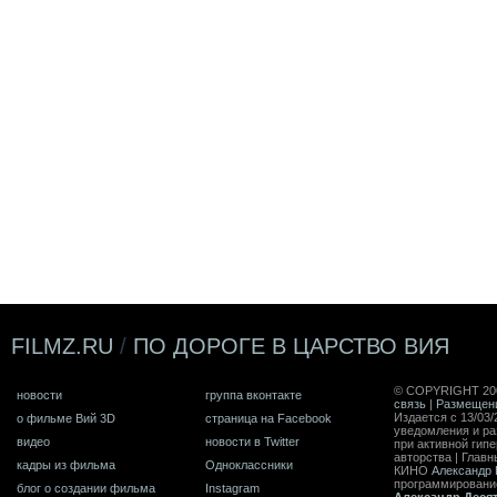
FILMZ.RU
/
ПО ДОРОГЕ В ЦАРСТВО ВИЯ
© COPYRIGHT 20
новости
группа вконтакте
связь
|
Размещен
Издается с 13/03/
о фильме Вий 3D
страница на Facebook
уведомления и ра
видео
новости в Twitter
при активной гип
авторства | Главн
кадры из фильма
Одноклассники
КИНО
Александр 
программирован
блог о создании фильма
Instagram
Александр Деся