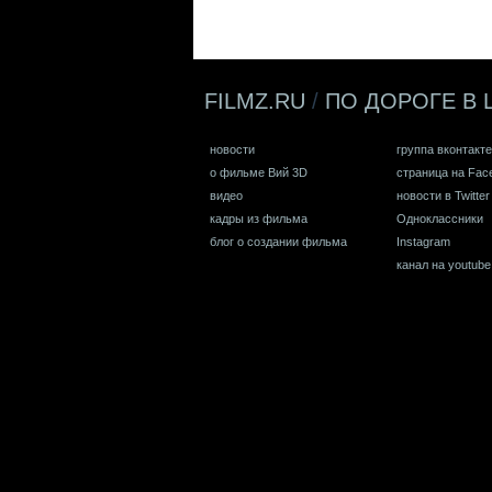
FILMZ.RU
/
ПО ДОРОГЕ В 
новости
группа вконтакте
о фильме Вий 3D
страница на Fac
видео
новости в Twitter
кадры из фильма
Одноклассники
блог о создании фильма
Instagram
канал на youtube