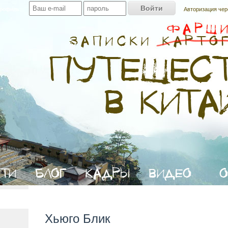
профиль:
Авторизация чер
Хьюго Блик