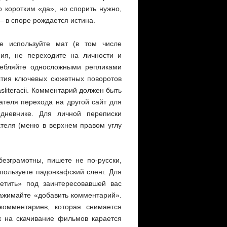
 коротким «да», но спорить нужно,
 — в споре рождается истина.
е используйте мат (в том числе
ния, не переходите на личности и
ребляйте односложными репликами
ытия ключевых сюжетных поворотов
literacii. Комментарий должен быть
ателя перехода на другой сайт для
дневнике. Для личной переписки
теля (меню в верхнем правом углу
езграмотны, пишете не по-русски,
пользуете падонкафский сленг. Для
етить» под заинтересовавшей вас
нажимайте «добавить комментарий».
омментариев, которая снимается
к на скачивание фильмов карается