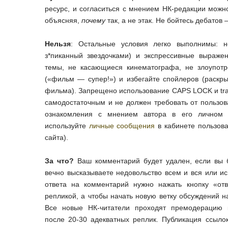
ресурс, и согласиться с мнением НК-редакции можно
объясняя,
почему
так, а не этак. Не бойтесь дебатов
Нельзя
: Остальные условия легко выполнимы: н
з*пиканный звездочками) и экспрессивные выраже
темы, не касающиеся кинематографа, не злоупот
(«фильм — супер!») и избегайте спойлеров (раскр
фильма). Запрещено использование CAPS LOCK и tras
самодостаточным и не должен требовать от пользов
ознакомления с мнением автора в его личном 
используйте
личные сообщения
в кабинете пользова
сайта).
За что?
Ваш комментарий будет удален, если вы б
вечно высказываете недовольство всем и вся или ис
ответа на комментарий нужно нажать кнопку «отв
репликой, а чтобы начать новую ветку обсуждений 
Все новые НК-читатели проходят премодерацию к
после 20-30 адекватных реплик. Публикация ссыло