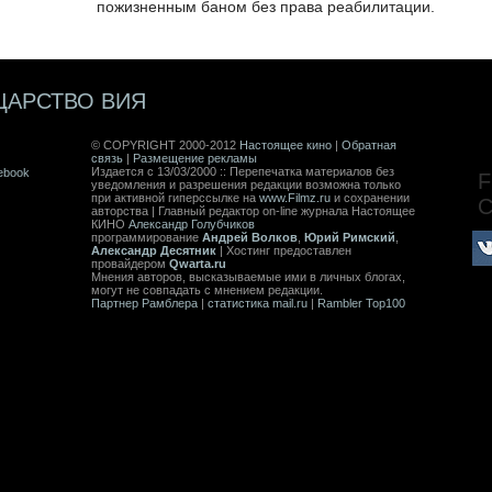
пожизненным баном без права реабилитации.
ЦАРСТВО ВИЯ
© COPYRIGHT 2000-2012
Настоящее кино
|
Обратная
связь
|
Размещение рекламы
Издается с 13/03/2000 :: Перепечатка материалов без
ebook
F
уведомления и разрешения редакции возможна только
при активной гиперссылке на
www.Filmz.ru
и сохранении
авторства | Главный редактор on-line журнала Настоящее
КИНО
Александр Голубчиков
программирование
Андрей Волков
,
Юрий Римский
,
Александр Десятник
| Хостинг предоставлен
провайдером
Qwarta.ru
Мнения авторов, высказываемые ими в личных блогах,
могут не совпадать с мнением редакции.
Партнер Рамблера
|
статистика mail.ru
|
Rambler Top100