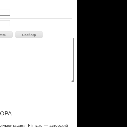
тата
Спойлер
ТОРА
гументация». Filmz.ru — авторский