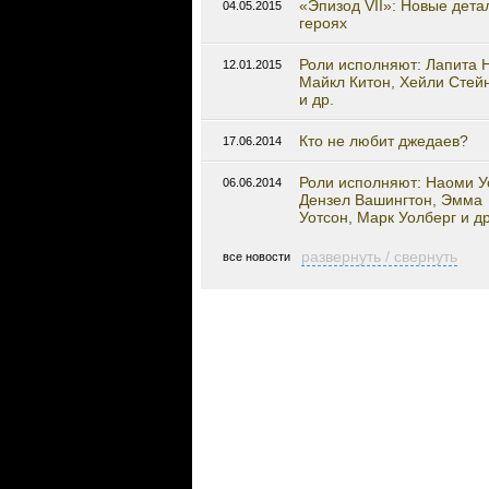
«Эпизод VII»: Новые дета
04.05.2015
героях
Роли исполняют: Лапита Н
12.01.2015
Майкл Китон, Хейли Сте
и др.
Кто не любит джедаев?
17.06.2014
Роли исполняют: Наоми Уо
06.06.2014
Дензел Вашингтон, Эмма
Уотсон, Марк Уолберг и др
развернуть / свернуть
все новости