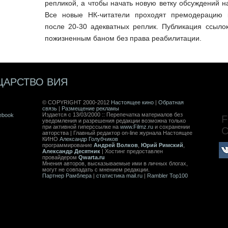
репликой, а чтобы начать новую ветку обсуждений 
Все новые НК-читатели проходят премодерацию к
после 20-30 адекватных реплик. Публикация ссыло
пожизненным баном без права реабилитации.
ЦАРСТВО ВИЯ
© COPYRIGHT 2000-2012
Настоящее кино
|
Обратная
связь
|
Размещение рекламы
Издается с 13/03/2000 :: Перепечатка материалов без
ebook
F
уведомления и разрешения редакции возможна только
при активной гиперссылке на
www.Filmz.ru
и сохранении
авторства | Главный редактор on-line журнала Настоящее
КИНО
Александр Голубчиков
программирование
Андрей Волков
,
Юрий Римский
,
Александр Десятник
| Хостинг предоставлен
провайдером
Qwarta.ru
Мнения авторов, высказываемые ими в личных блогах,
могут не совпадать с мнением редакции.
Партнер Рамблера
|
статистика mail.ru
|
Rambler Top100