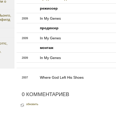
ли о
режиссер
ьонго,
In My Genes
2009
йнфилд
продюсер
In My Genes
2009
ттс,
монтаж
.
In My Genes
2009
Where God Left His Shoes
2007
0 КОММЕНТАРИЕВ
обновить