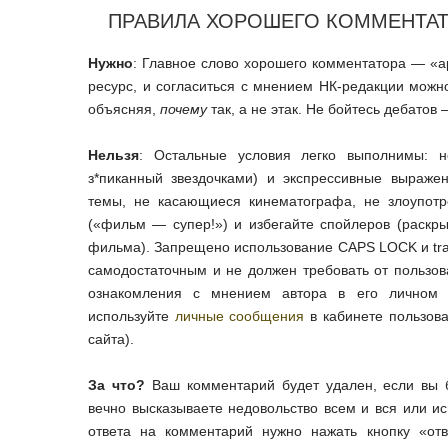
ПРАВИЛА ХОРОШЕГО КОММЕНТА
Нужно
: Главное слово хорошего комментатора — «ар
ресурс, и согласиться с мнением НК-редакции можно
объясняя,
почему
так, а не этак. Не бойтесь дебатов
Нельзя
: Остальные условия легко выполнимы: н
з*пиканный звездочками) и экспрессивные выраже
темы, не касающиеся кинематографа, не злоупот
(«фильм — супер!») и избегайте спойлеров (раскр
фильма). Запрещено использование CAPS LOCK и tras
самодостаточным и не должен требовать от пользов
ознакомления с мнением автора в его личном 
используйте
личные сообщения
в кабинете пользова
сайта).
За что?
Ваш комментарий будет удален, если вы б
вечно высказываете недовольство всем и вся или ис
ответа на комментарий нужно нажать кнопку «отв