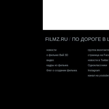
FILMZ.RU
/
ПО ДОРОГЕ В 
новости
группа вконтакте
о фильме Вий 3D
страница на Fac
видео
новости в Twitter
кадры из фильма
Одноклассники
блог о создании фильма
Instagram
канал на youtube