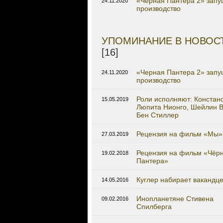
«Черная Пантера 2» запу
24.11.2020
производство
УПОМИНАНИЕ В НОВОС
[16]
«Черная Пантера 2» запу
24.11.2020
производство
Роли исполняют: Констанс
15.05.2019
Люпита Нионго, Шейлин В
Бен Стиллер
Рецензия на фильм «Мы»
27.03.2019
Рецензия на фильм «Чёр
19.02.2018
Пантера»
Куглер набирает вакандц
14.05.2016
Инопланетяне Стивена
09.02.2016
Спилберга