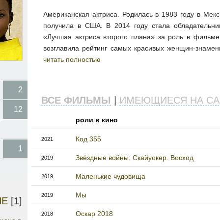
Американская актриса. Родилась в 1983 году в Мекс
получила в США. В 2014 году стала обладательн
«Лучшая актриса второго плана» за роль в фильме 
возглавила рейтинг самых красивых женщин-знамени
читать полностью
2
ВСЕ ФИЛЬМЫ
|
ИМЕЮЩИЕСЯ НА СА
12
роли в кино
Код 355
2021
1
Звёздные войны: Скайуокер. Восход
2019
Маленькие чудовища
2019
Мы
2019
НЕ
[1]
Оскар 2018
2018