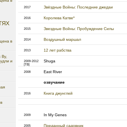
щена в
Звёздные Войны: Последние джедаи
2017
Королева Катве*
2016
ТЯХ
Звездные Войны: Пробуждение Силы
2015
Воздушный маршал
2014
щена в
12 лет рабства
2013
 Ву,
удли и
Shuga
2009-2012
[ТВ]
East River
2008
озвучание
ная
Книга джунглей
2016
ев
In My Genes
2009
Преданный садовник
2005