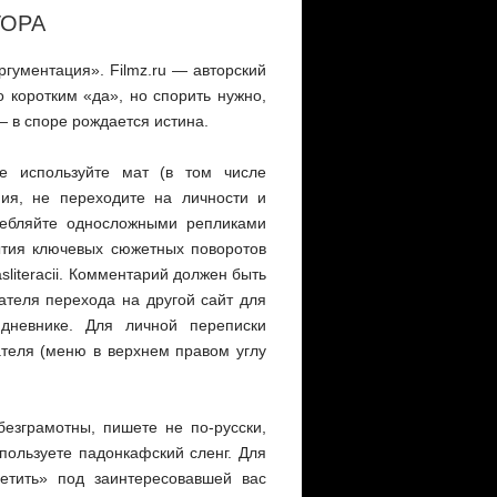
ТОРА
гументация». Filmz.ru — авторский
 коротким «да», но спорить нужно,
 — в споре рождается истина.
е используйте мат (в том числе
ния, не переходите на личности и
ребляйте односложными репликами
ытия ключевых сюжетных поворотов
literacii. Комментарий должен быть
ателя перехода на другой сайт для
дневнике. Для личной переписки
теля (меню в верхнем правом углу
езграмотны, пишете не по-русски,
пользуете падонкафский сленг. Для
етить» под заинтересовавшей вас