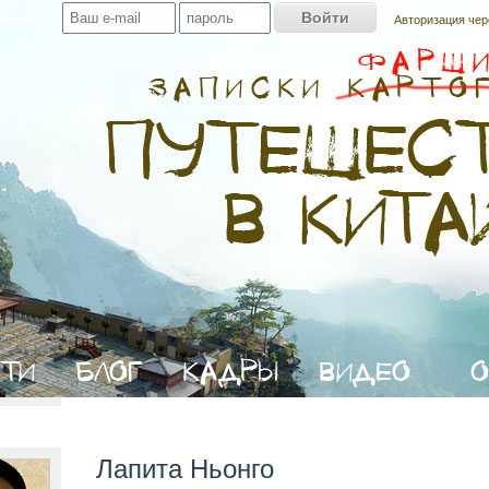
профиль:
Авторизация чер
Лапита Ньонго