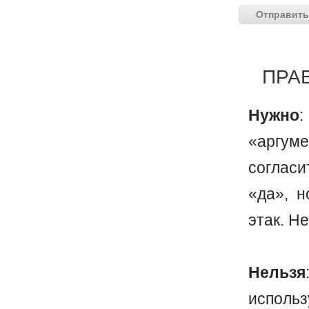
ПРА
Нужно
:
«аргум
согласи
«да», н
этак. Н
Нельзя
испол