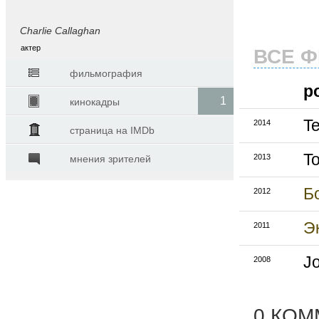
Charlie Callaghan
актер
ВСЕ 
фильмография
р
1
кинокадры
Te
2014
страница на IMDb
T
2013
мнения зрителей
Б
2012
Э
2011
J
2008
0 КО