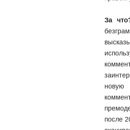
За что
безгр
выска
исполь
коммен
заинте
новую 
коммен
премод
после 2