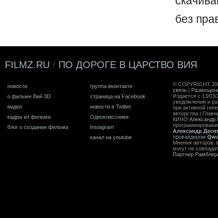
скачив
без пра
FILMZ.RU
/
ПО ДОРОГЕ В ЦАРСТВО ВИЯ
© COPYRIGHT 20
новости
группа вконтакте
связь
|
Размещен
Издается с 13/03/
о фильме Вий 3D
страница на Facebook
уведомления и ра
видео
новости в Twitter
при активной гип
авторства | Главн
кадры из фильма
Одноклассники
КИНО
Александр 
программирован
блог о создании фильма
Instagram
Александр Деся
провайдером
Qwa
канал на youtube
Мнения авторов, 
могут не совпада
Партнер Рамблер