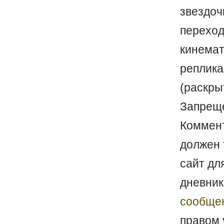
звездо
перехо
кинема
реплика
(раскр
Запреще
Коммен
должен 
сайт дл
дневник
сообще
правом 