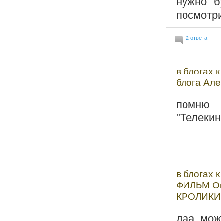
нужно б
посмотри
2 ответа
в блогах 
блога Але
помню 
"Телекин
в блогах 
ФИЛЬМ Ок
КРОЛИКИ».
даа, мож