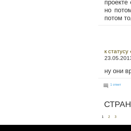
проекте
но пото
потом то
к статусу
23.05.201
ну они вр
1 ответ
СТРА
1
2
3