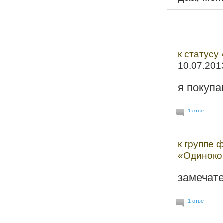
к статусу 
10.07.201
я покупа
1 ответ
к группе 
«Одиноко
замечат
1 ответ