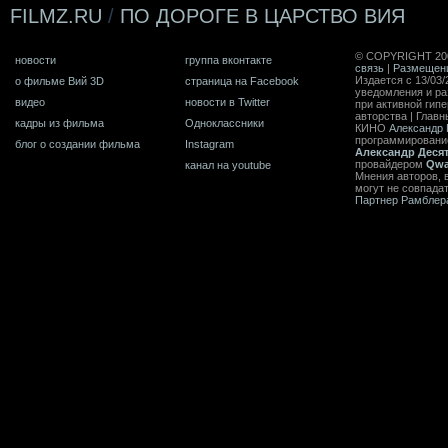
FILMZ.RU
/
ПО ДОРОГЕ В ЦАРСТВО ВИЯ
© COPYRIGHT 20
новости
группа вконтакте
связь
|
Размещен
Издается с 13/03/
о фильме Вий 3D
страница на Facebook
уведомления и ра
видео
новости в Twitter
при активной гип
авторства | Главн
кадры из фильма
Одноклассники
КИНО
Александр 
программирован
блог о создании фильма
Instagram
Александр Деся
провайдером
Qwa
канал на youtube
Мнения авторов, 
могут не совпада
Партнер Рамблер