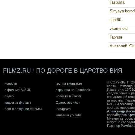
Гаврила
Sinyaya borod
light90
vitaminoid
Гарпия
Анатолий Ющ
FILMZ.RU
/
ПО ДОРОГЕ В ЦАРСТВО ВИЯ
© COPYRIGHT 20
новости
группа вконтакте
связь
|
Размещен
Издается с 13/03/
о фильме Вий 3D
страница на Facebook
уведомления и ра
видео
новости в Twitter
при активной гип
авторства | Главн
кадры из фильма
Одноклассники
КИНО
Александр 
программирован
блог о создании фильма
Instagram
Александр Деся
провайдером
Qwa
канал на youtube
Мнения авторов, 
могут не совпада
Партнер Рамблер