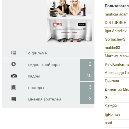
Пользовател
morticia adam
DISTURBER
Igor Arkadiev
GorbachevS
malder83
о фильме
Максим Марк
2
видео, трейлеры
KinoKonformis
Александр Го
40
кадры
Пингвин
3
постеры
Диментий Ми
Эш
2
мнения зрителей
Serg99
IgRoman
astd