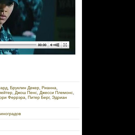
00:00
гард
,
Бруклин Декер
,
Рианна
,
лейтер
,
Джош Пенс
,
Джесси Племонс
,
рри Феррэра
,
Питер Берг
,
Эдриан
иноградов