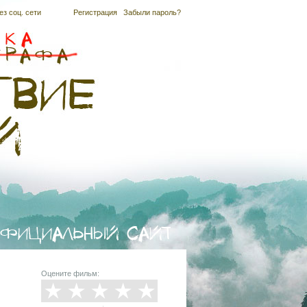
ез соц. сети
Регистрация
|
Забыли пароль?
Оцените фильм: