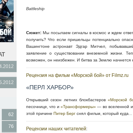
Battleship
Сюжет:
Мы посылаем сигналы в космос и ждем ответа
получить? Что если пришельцы потенциально опас
Вашингтоне астронавт Эдгар Митчел, побывавши
заявление о существовании внеземной жизни. Теп
АТ
возможен, он неизбежен. И битва за Землю начнется 
4.2012
Рецензия на фильм «Морской бой» от Filmz.ru
5.2012
«ПЕРЛ ХАРБОР»
Открывший сезон летних блокбастеров
«Морской б
песочнице, что и
«Трансформеры»
— во вселенной и
этой причине
Питер Берг
снял фильм, который куда..
62
76
Рецензии наших читателей
: