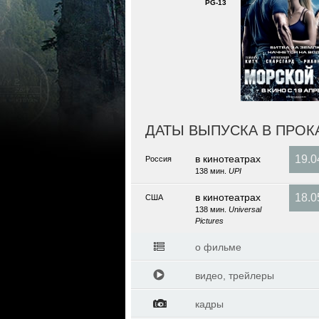
PG-13
ДАТЫ ВЫПУСКА В ПРОК
в кинотеатраx
19.0
Россия
138 мин.
UPI
в кинотеатраx
18.0
США
138 мин.
Universal
Pictures
о фильме
видео, трейлеры
кадры