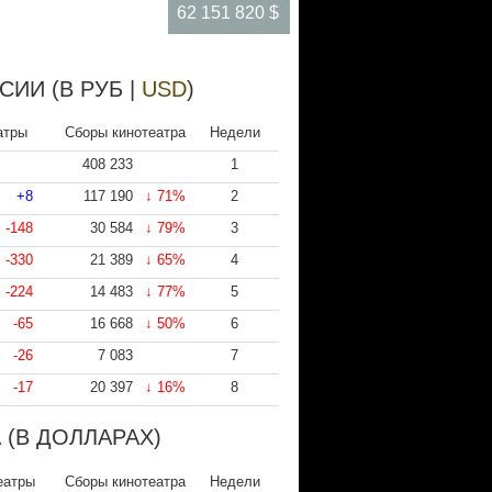
62 151 820 $
ИИ (В РУБ |
USD
)
атры
Сборы кинотеатра
Недели
408 233
1
+8
117 190
↓ 71%
2
-148
30 584
↓ 79%
3
-330
21 389
↓ 65%
4
-224
14 483
↓ 77%
5
-65
16 668
↓ 50%
6
-26
7 083
7
-17
20 397
↓ 16%
8
 (В ДОЛЛАРАХ)
еатры
Сборы кинотеатра
Недели