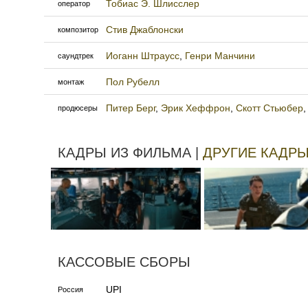
Тобиас Э. Шлисслер
оператор
Стив Джаблонски
композитор
Иоганн Штраусс
,
Генри Манчини
саундтрек
Пол Рубелл
монтаж
Питер Берг
,
Эрик Хеффрон
,
Скотт Стьюбер
продюсеры
КАДРЫ ИЗ ФИЛЬМА |
ДРУГИЕ КАДР
КАССОВЫЕ СБОРЫ
UPI
Россия