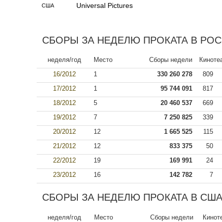
Universal Pictures
США
СБОРЫ ЗА НЕДЕЛЮ ПРОКАТА В РОСС
неделя/год
Место
Сборы недели
Киноте
16/2012
1
330 260 278
809
17/2012
1
95 744 091
817
18/2012
5
20 460 537
669
19/2012
7
7 250 825
339
20/2012
12
1 665 525
115
21/2012
12
833 375
50
22/2012
19
169 991
24
23/2012
16
142 782
7
СБОРЫ ЗА НЕДЕЛЮ ПРОКАТА В США
неделя/год
Место
Сборы недели
Кинот