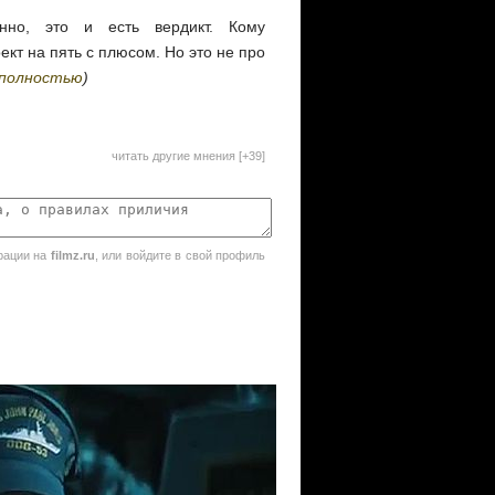
но, это и есть вердикт. Кому
кт на пять с плюсом. Но это не про
полностью
)
читать другие мнения [+39]
рации на
filmz.ru
, или войдите в свой профиль