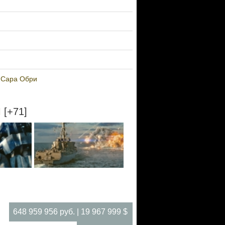
,
Сара Обри
Ы
[+71]
648 959 956 руб. | 19 967 999 $