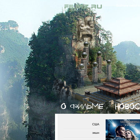
Войти в свой 
США
экшн