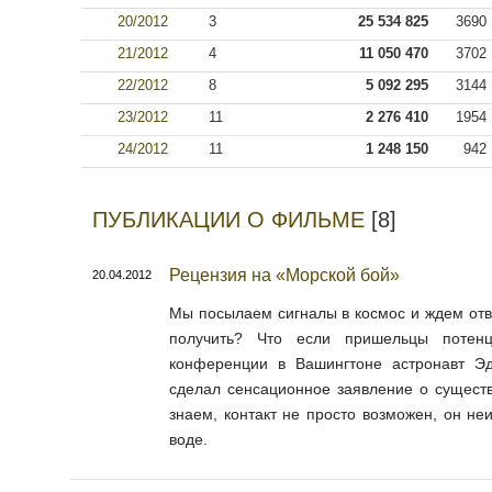
20/2012
3
25 534 825
3690
21/2012
4
11 050 470
3702
22/2012
8
5 092 295
3144
23/2012
11
2 276 410
1954
24/2012
11
1 248 150
942
ПУБЛИКАЦИИ О ФИЛЬМЕ
[8]
Рецензия на «Морской бой»
20.04.2012
Мы посылаем сигналы в космос и ждем отве
получить? Что если пришельцы потен
конференции в Вашингтоне астронавт Эд
сделал сенсационное заявление о сущест
знаем, контакт не просто возможен, он не
воде.