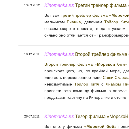
Kinomanka.ru:
Третий трейлер фильма 
13.03.2012
Вот вам
третий трейлер фильма «
Морской
мальчикам
Рианна
, девочкам
Тэйлор Китч
совсем скоро в прокате, тогда и узнаем
сильно оно отличается от «Трансформеров
Kinomanka.ru:
Второй трейлер фильма
10.12.2011
Второй трейлер фильма «
Морской бой
»
происходящего, но, по крайней мере, да
Еще есть перекошенное лицо
Саши Скарсг
невозмутимые
Тэйлор Китч
с
Лиамом Ни
привезти всю команду фильма в апреле
представил картину на Кинорынке и отснял
Kinomanka.ru:
Тизер фильма «Морской
28.07.2011
Вот оно: у фильма
«
Морской бой
»
появи