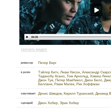
00:00
скачать видео
Питер Берг
режиссер
Тэйлор Китч
,
Лиам Нисон
,
Александр Скарс
в ролях
Таданобу Асано
,
Том Арнольд
,
Хэмиш Линк
Джон Туи
,
Питер МакНикол
,
Джон Белл
,
Дже
Беллани
,
Рами Малек
,
Рик Хоффман
Денис Шведов
,
Кирилл Туранский
,
Диомид В
озвучивают
Джон Хобер
,
Эрик Хобер
сценарий