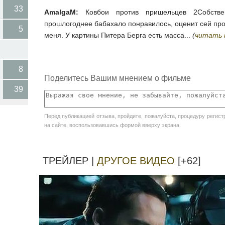
33
AmalgaM:
Ковбои против пришельцев 2Собствен
прошлогоднее бабахало понравилось, оценит сей прое
5
меня. У картины Питера Берга есть масса...
(
читать 
8
Поделитесь Вашим мнением о фильме
39
Перед публикацией отзыва, пройдите, пожалуйста, процедуру
регист
на сайте, воспользовавшись формой вверху экрана.
ТРЕЙЛЕР |
ДРУГОЕ ВИДЕО
[+62]