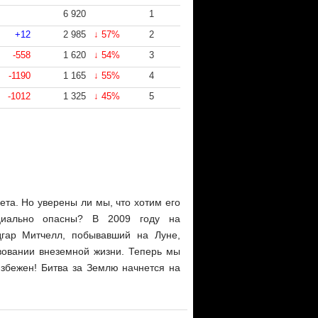
6 920
1
+12
2 985
↓ 57%
2
-558
1 620
↓ 54%
3
-1190
1 165
↓ 55%
4
-1012
1 325
↓ 45%
5
та. Но уверены ли мы, что хотим его
циально опасны? В 2009 году на
гар Митчелл, побывавший на Луне,
вовании внеземной жизни. Теперь мы
избежен! Битва за Землю начнется на