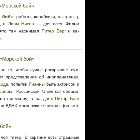
«Морской бой»
 бой
»
: роботы, кораблики, пыщ-пыщ,
, и
Лиам Нисон
— для всех. Фильм
, что там наснимал
Питер Берг
и как
».
 «Морской бой»
не то, чтобы лучше раскрывает суть
ет представление об инопланетянах.
арда
, попытки
Рианны
быть актрисой и
соном
. Российский Universal обещал
 на премьеру, а на днях
Питер Берг
 на ВДНХ московские эпизоды фильма.
 бой»
лся тизер. В картине есть страшные