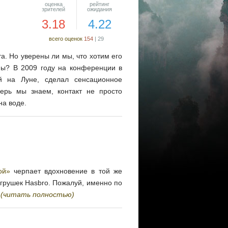
оценка
рейтинг
зрителей
ожидания
3.18
4.22
всего оценок
154
|
29
. Но уверены ли мы, что хотим его
ны? В 2009 году на конференции в
й на Луне, сделал сенсационное
ерь мы знаем, контакт не просто
на воде.
ой»
черпает вдохновение в той же
грушек Hasbro. Пожалуй, именно по
.
(читать полностью)