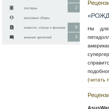
Рецензи
2
постеры
«РОЖД
кассовые сборы
9
новости, статьи о фильме
Ни для
пятидол
3
мнения зрителей
америк
супергер
справит
подобно
(читать 
Рецензи
AsusWay