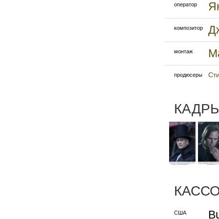
Я
оператор
Д
композитор
М
монтаж
Ст
продюсеры
КАДРЫ
КАСС
Bu
США