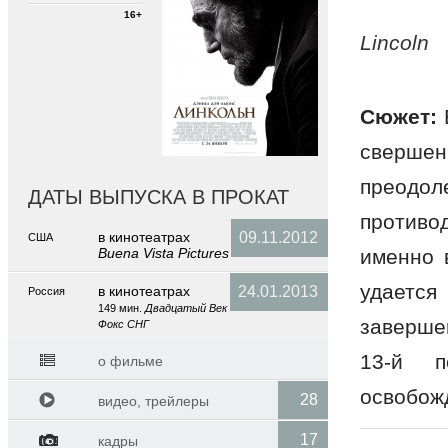
16+
Lincoln
Сюжет:
сверш
преодол
ДАТЫ ВЫПУСКА В ПРОКАТ
противо
в кинотеатраx
09.11.2012
США
Buena Vista Pictures
именно 
удаетс
в кинотеатраx
24.01.2013
Россия
149 мин.
Двадцатый Век
заверше
Фокс СНГ
13-й п
о фильме
освобож
28
видео, трейлеры
17
кадры