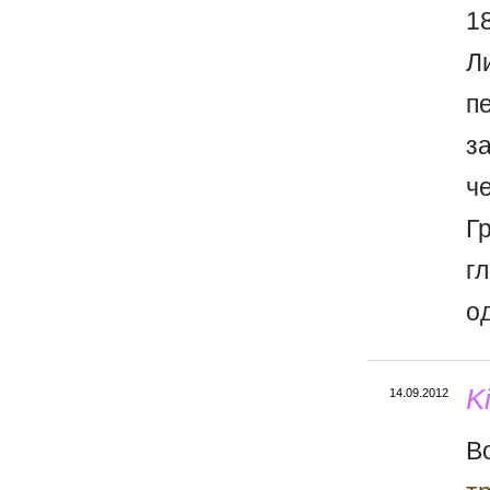
1
Л
п
з
ч
Г
г
о
K
14.09.2012
В