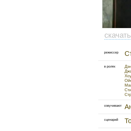
скачат
С
режиссер
Дэ
в ролях
Дж
Хо
Ой
Мак
Ст
Ст
А
озвучивают
Т
сценарий