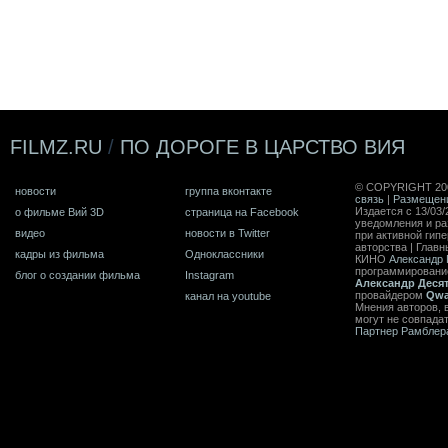
FILMZ.RU
/
ПО ДОРОГЕ В ЦАРСТВО ВИЯ
© COPYRIGHT 20
новости
группа вконтакте
связь
|
Размещен
Издается с 13/03/
о фильме Вий 3D
страница на Facebook
уведомления и ра
видео
новости в Twitter
при активной гип
авторства | Главн
кадры из фильма
Одноклассники
КИНО
Александр 
программирован
блог о создании фильма
Instagram
Александр Деся
провайдером
Qwa
канал на youtube
Мнения авторов, 
могут не совпада
Партнер Рамблер