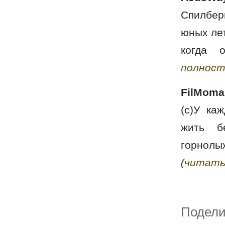
Спилбер
юных лет
когда 
полнос
FilMoma
(с)У ка
жить б
горнолы
(
читать
Поде