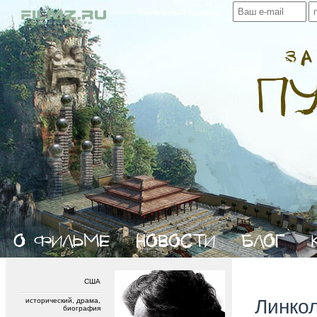
Войти в свой профиль:
США
Линко
исторический, драма,
биография