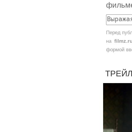
фильм
Перед публ
на
filmz.r
формой вве
ТРЕЙЛ