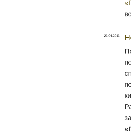
«
в
Н
21.04.2011
П
п
с
п
к
P
з
«