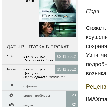
18+ | R
Flight
Сюжет:
крушени
сохраня
ДАТЫ ВЫПУСКА В ПРОКАТ
Уипа че
в кинотеатраx
02.11.2012
США
Paramount Pictures
подроб
в кинотеатраx
15.11.2012
Россия
возника
Централ
Партнершип / Paramount
Реценз
о фильме
23
видео, трейлеры
IMAXma
32
кадры