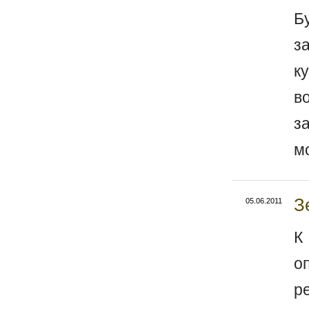
Б
з
к
в
з
м
З
05.06.2011
К
о
р