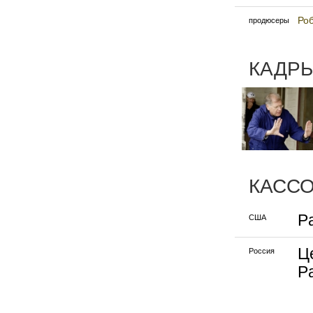
Ро
продюсеры
КАДРЫ
КАСС
P
США
Ц
Россия
P