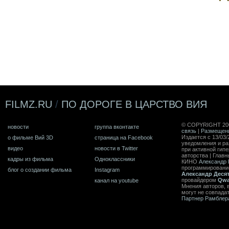
FILMZ.RU
/
ПО ДОРОГЕ В ЦАРСТВО ВИЯ
© COPYRIGHT 20
новости
группа вконтакте
связь
|
Размещен
Издается с 13/03/
о фильме Вий 3D
страница на Facebook
уведомления и ра
видео
новости в Twitter
при активной гип
авторства | Главн
кадры из фильма
Одноклассники
КИНО
Александр 
программирован
блог о создании фильма
Instagram
Александр Деся
провайдером
Qwa
канал на youtube
Мнения авторов, 
могут не совпада
Партнер Рамблер