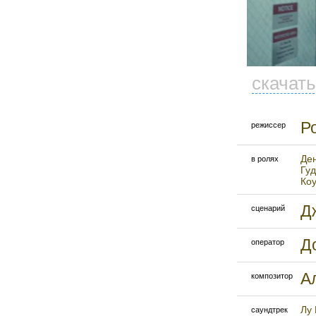
скачат
Р
режиссер
Де
в ролях
Гу
Ко
Д
сценарий
Д
оператор
А
композитор
Лу
саундтрек