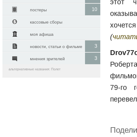
этот ч
10
постеры
оказыва
кассовые сборы
хочется
моя афиша
(
читат
3
новости, статьи о фильме
Drov77
3
мнения зрителей
Роберт
альтернативные названия: Полет
фильмо
79-го 
перевел
Поде