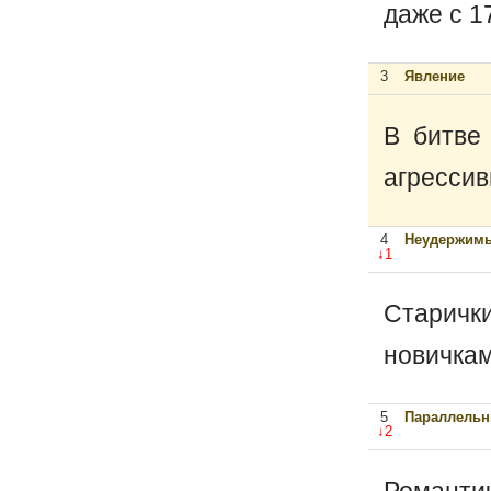
даже с 1
3
Явление
В битве
агрессив
4
Неудержимы
↓1
Старичк
новичкам
5
Параллельн
↓2