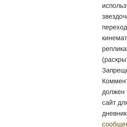
испол
звездо
перехо
кинема
реплика
(раскр
Запреще
Коммен
должен 
сайт дл
дневник
сообще