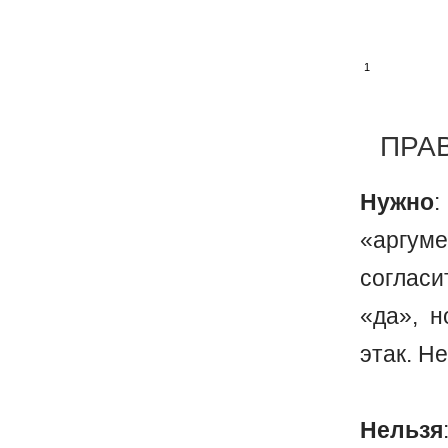
1
ПРА
Нужно
:
«аргум
согласи
«да», н
этак. Н
Нельзя