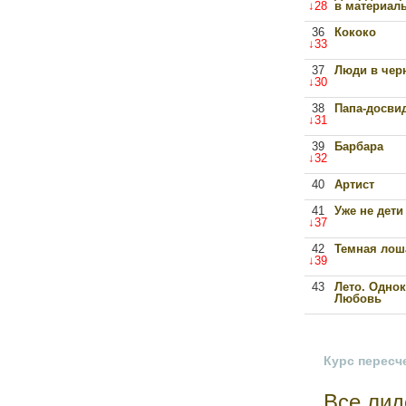
↓28
в материал
36
Кококо
↓33
37
Люди в чер
↓30
38
Папа-досви
↓31
39
Барбара
↓32
40
Артист
41
Уже не дети
↓37
42
Темная лош
↓39
43
Лето. Однок
Любовь
Курс пересч
Все лид