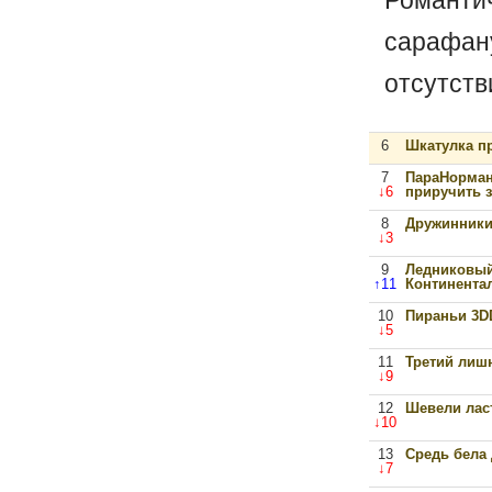
Романти
сарафан
отсутств
6
Шкатулка п
7
ПараНорман
↓6
приручить 
8
Дружинник
↓3
9
Ледниковый
↑11
Континента
10
Пираньи 3D
↓5
11
Третий лиш
↓9
12
Шевели лас
↓10
13
Средь бела
↓7