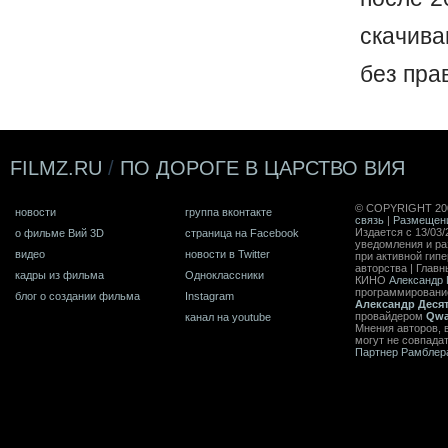
скачив
без пра
FILMZ.RU
/
ПО ДОРОГЕ В ЦАРСТВО ВИЯ
© COPYRIGHT 20
новости
группа вконтакте
связь
|
Размещен
Издается с 13/03/
о фильме Вий 3D
страница на Facebook
уведомления и ра
видео
новости в Twitter
при активной гип
авторства | Главн
кадры из фильма
Одноклассники
КИНО
Александр 
программирован
блог о создании фильма
Instagram
Александр Деся
провайдером
Qwa
канал на youtube
Мнения авторов, 
могут не совпада
Партнер Рамблер