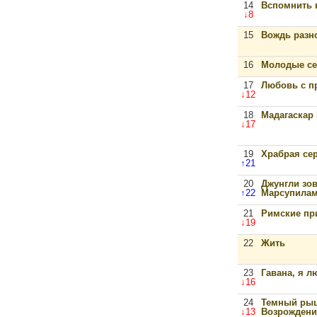
14
Вспомнить 
↓8
15
Вождь разн
16
Молодые се
17
Любовь с п
↓12
18
Мадагаскар 
↓17
19
Храбрая се
↑21
20
Джунгли зов
↑22
Марсупила
21
Римские пр
↓19
22
Жить
23
Гавана, я л
↓16
24
Темный рыц
↓13
Возрождени