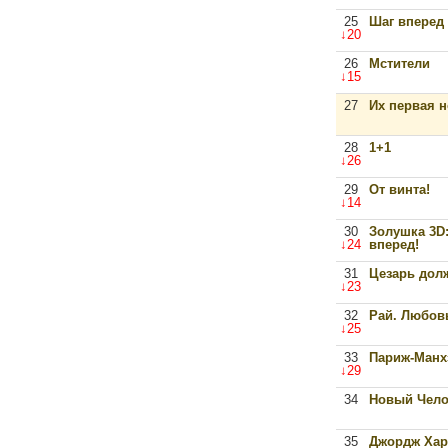
25
Шаг вперед 
↓20
26
Мстители
↓15
27
Их первая 
28
1+1
↓26
29
От винта!
↓14
30
Золушка 3D
↓24
вперед!
31
Цезарь дол
↓23
32
Рай. Любов
↓25
33
Париж-Манх
↓29
34
Новый Чело
35
Джордж Хар