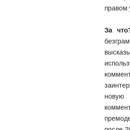
правом 
За что
безгр
выска
исполь
коммен
заинте
новую 
коммен
премод
после 2