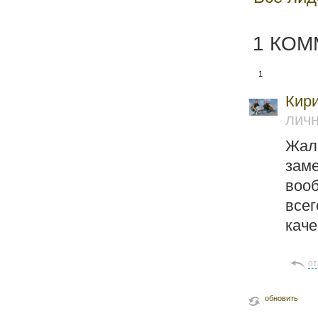
1 КО
1
Кир
лич
Жал
зам
вооб
все
каче
от
обновить